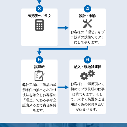
御見積〜ご注文
設計・制作
お客様の「理想」を
プ
ラ技研の技術でカタチ
に
して参ります。
試運転
納入・現地試運転
お客様にご満足頂いて
弊社工場にて製品の成
初めてプラ技研の仕事
形条件の
抽出とｵﾍﾟﾚｰﾄ
は終わります。そし
技法を確立し
お客様の
て、末永く装置をご使
「理想」である事が
立
用頂く為のお付き合い
証出来るまで責任を持
が始まります。
ちます。