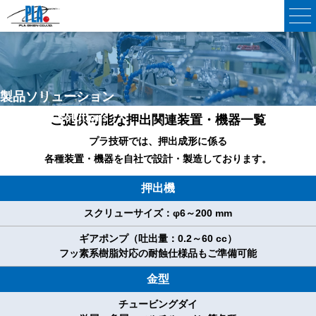
製品ソリューション
Product&Solutions
ご提供可能な押出関連装置・機器一覧
プラ技研では、押出成形に係る
各種装置・機器を自社で設計・製造しております。
押出機
スクリューサイズ：φ6～200 mm
ギアポンプ（吐出量：0.2～60 cc）
フッ素系樹脂対応の耐蝕仕様品もご準備可能
金型
チュービングダイ