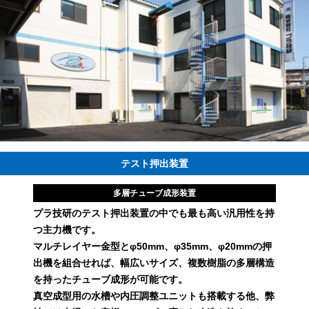
テスト押出装置
多層チューブ成形装置
プラ技研のテスト押出装置の中でも最も高い汎用性を持
つ主力機です。
マルチレイヤー金型とφ50mm、φ35mm、φ20mmの押
出機を組合せれば、幅広いサイズ、複数樹脂の多層構造
を持ったチューブ成形が可能です。
真空成型用の水槽や内圧調整ユニットも搭載する他、弊