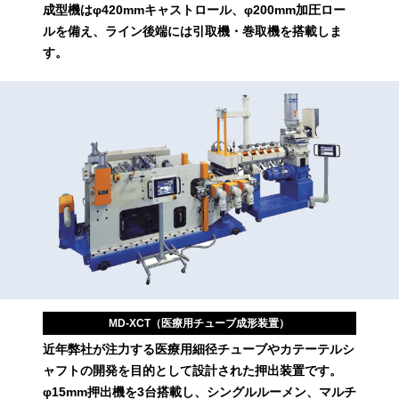
成型機はφ420mmキャストロール、φ200mm加圧ロー
ルを備え、ライン後端には引取機・巻取機を搭載しま
す。
MD-XCT（医療用チューブ成形装置）
近年弊社が注力する医療用細径チューブやカテーテルシ
ャフトの開発を目的として設計された押出装置です。
φ15mm押出機を3台搭載し、シングルルーメン、マルチ